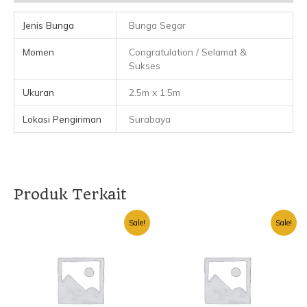
Jenis Bunga
Bunga Segar
Momen
Congratulation / Selamat &
Sukses
Ukuran
2.5m x 1.5m
Lokasi Pengiriman
Surabaya
Produk Terkait
Harga
Harga
Harga
Harga
Sale!
Sale!
aslinya
saat
aslinya
saat
adalah:
ini
adalah:
ini
Rp600.000.
adalah:
Rp600.000.
adalah:
Rp400.000.
Rp400.00