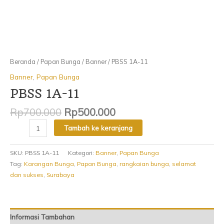
Beranda
/
Papan Bunga
/
Banner
/ PBSS 1A-11
Banner
,
Papan Bunga
PBSS 1A-11
Rp
700.000
Rp
500.000
Tambah ke keranjang
SKU:
PBSS 1A-11
Kategori:
Banner
,
Papan Bunga
Tag:
Karangan Bunga
,
Papan Bunga
,
rangkaian bunga
,
selamat
dan sukses
,
Surabaya
Informasi Tambahan