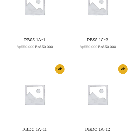
PBSS 1A-1
PBSS 1C-3
Rp
550.000
Rp
350.000
Rp
550.000
Rp
350.000
Harga
Harga
Harga
Harga
Sale!
Sale!
aslinya
saat
aslinya
saat
adalah:
ini
adalah:
ini
Rp550.000.
adalah:
Rp550.000.
adalah:
Rp350.000.
Rp350.00
PBDC 1A-11
PBDC 1A-12