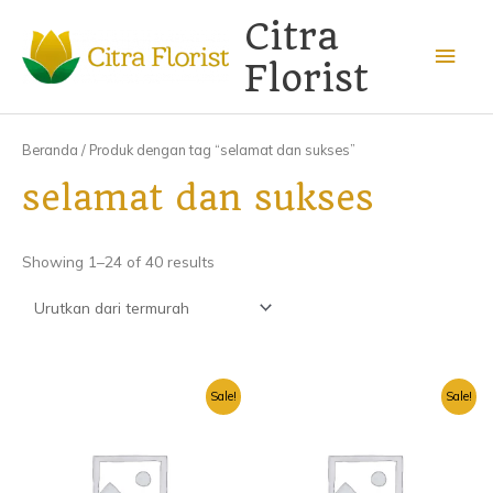
Lewati
Men
Citra
ke
konten
Uta
Florist
Beranda
/ Produk dengan tag “selamat dan sukses”
selamat dan sukses
Showing 1–24 of 40 results
Harga
Harga
Harga
Harga
Sale!
Sale!
aslinya
saat
aslinya
saat
adalah:
ini
adalah:
ini
Rp550.000.
adalah:
Rp550.000.
adalah:
Rp350.000.
Rp350.00