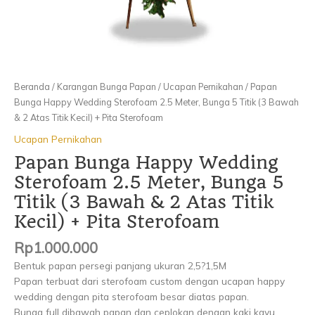
Atas
Titik
Kecil)
+
Pita
Beranda
/
Karangan Bunga Papan
/
Ucapan Pernikahan
/ Papan
Sterofoam
Bunga Happy Wedding Sterofoam 2.5 Meter, Bunga 5 Titik (3 Bawah
& 2 Atas Titik Kecil) + Pita Sterofoam
Ucapan Pernikahan
Papan Bunga Happy Wedding
Sterofoam 2.5 Meter, Bunga 5
Titik (3 Bawah & 2 Atas Titik
Kecil) + Pita Sterofoam
Rp
1.000.000
Bentuk papan persegi panjang ukuran 2,5?1,5M
Papan terbuat dari sterofoam custom dengan ucapan happy
wedding dengan pita sterofoam besar diatas papan.
Bunga full dibawah papan dan ceplokan dengan kaki kayu.