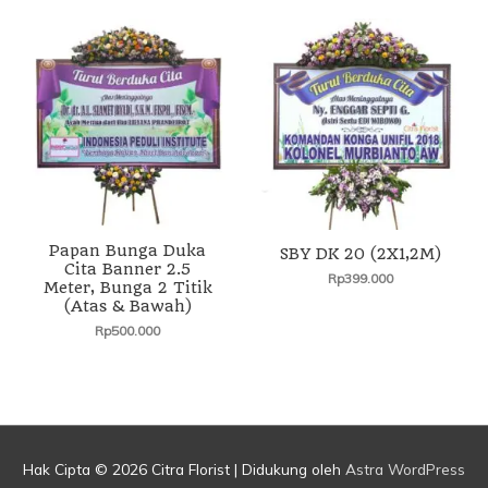
Papan Bunga Duka
SBY DK 20 (2X1,2M)
Cita Banner 2.5
Rp
399.000
Meter, Bunga 2 Titik
(Atas & Bawah)
Rp
500.000
Hak Cipta © 2026
Citra Florist
| Didukung oleh
Astra WordPress