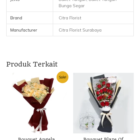
Bunga Segar
Brand
Citra Florist
Manufacturer
Citra Florist Surabaya
Produk Terkait
Harga
Harga
Sale!
aslinya
saat
adalah:
ini
Rp400.000.
adalah:
Rp350.000.
Bouquet Angela
Bouquet Blaze Of