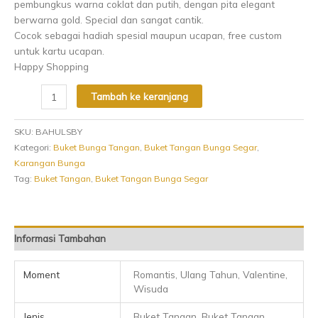
pembungkus warna coklat dan putih, dengan pita elegant
berwarna gold. Special dan sangat cantik.
Cocok sebagai hadiah spesial maupun ucapan, free custom
untuk kartu ucapan.
Happy Shopping
Tambah ke keranjang
SKU:
BAHULSBY
Kategori:
Buket Bunga Tangan
,
Buket Tangan Bunga Segar
,
Karangan Bunga
Tag:
Buket Tangan
,
Buket Tangan Bunga Segar
Informasi Tambahan
Moment
Romantis, Ulang Tahun, Valentine,
Wisuda
Jenis
Buket Tangan, Buket Tangan