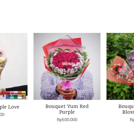
Bouquet Yum Red
Bouque
ple Love
Purple
Blos
00
Rp
500.000
R