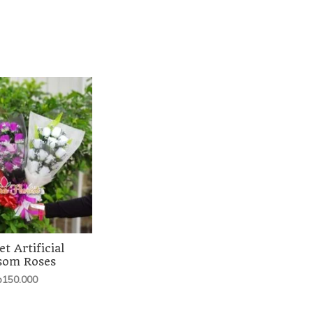
t Artificial
som Roses
p
150.000