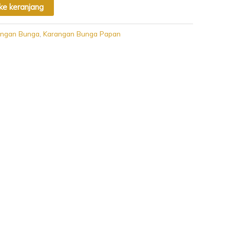
e keranjang
angan Bunga
,
Karangan Bunga Papan