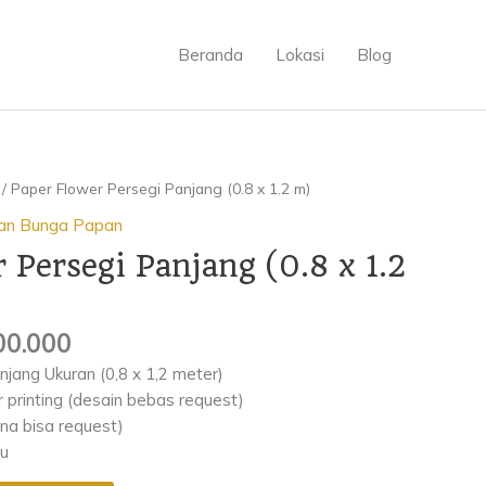
Beranda
Lokasi
Blog
ga
Harga
/ Paper Flower Persegi Panjang (0.8 x 1.2 m)
nya
saat
an Bunga Papan
ah:
ini
 Persegi Panjang (0.8 x 1.2
0.000.
adalah:
Rp400.000.
00.000
jang Ukuran (0,8 x 1,2 meter)
printing (desain bebas request)
na bisa request)
yu