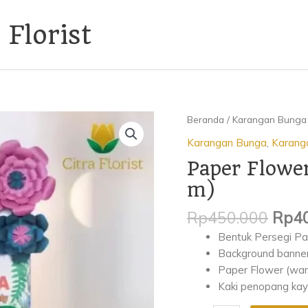
 Florist
Har
Kuantitas
Beranda
/
Karangan Bunga
asli
Paper
Karangan Bunga
,
Karang
adal
Flower
Paper Flower
Rp45
Persegi
Panjang
m)
(0.8
Rp
450.000
Rp
4
x
1.2
Bentuk Persegi Pan
m)
Background banner 
Paper Flower (war
Kaki penopang ka